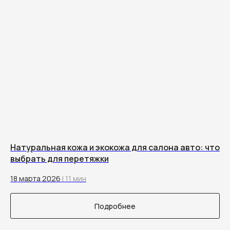
info@remontsalona.com
Проложить маршрут
в Яндекс навигаторе
© 2014–2026
Автоателье RemontSalona.com
Натуральная кожа и экокожа для салона авто: что
выбрать для перетяжки
18 марта 2026
| 11 мин
Подробнее