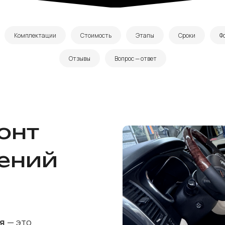
Комплектации
Стоимость
Этапы
Сроки
Ф
Отзывы
Вопрос — ответ
онт
ений
ля
— это