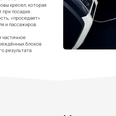
овы кресел, которая
т при посадке.
сть, «проседает»
я и пассажиров.
и частичное
вреждённых блоков
го результата.