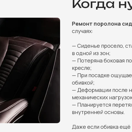
Когда н
Ремонт поролона сид
случаях:
— Сиденье просело, с
в одной из зон;
— Потеряна боковая п
кресле;
— При посадке ощущае
обивкой;
— Деформации после н
механических нагрузок
— Планируется перетя
внутренней основы.
Даже если обивка ещё