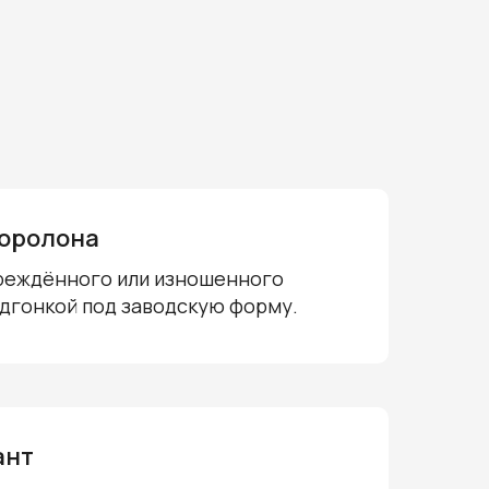
поролона
реждённого или изношенного
одгонкой под заводскую форму.
ант