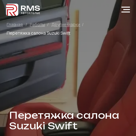
Главная
/
Работы
/
Другие марки
/
Перетяжка салона Suzuki Swift
Перетяжка салона
Suzuki Swift