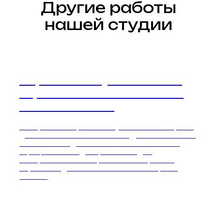
Другие работы
нашей студии
Перетяжка музыкального
короба Mercedes SL-Class
W129 в Москве
Постройка и перетяжка музыкального короба
для Mercedes SL-Class W129. Делаем пошив по
лекалам завода изготовителя. Работаем с
официальными дилерами. 11 видов
материалов на выбор. Закажите просчёт
перетяжки для вашего автомобиля прямо
сейчас!