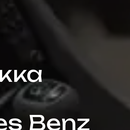
жка
es Benz