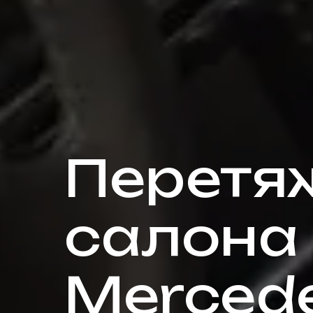
Перетя
салона
Merced