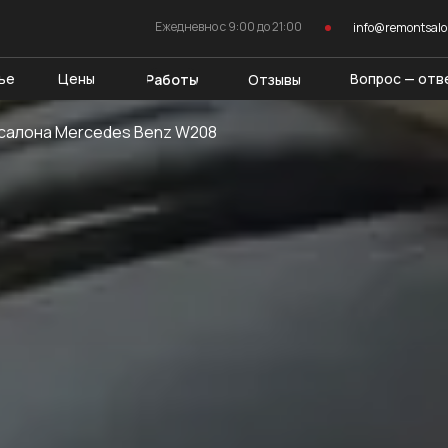
Ежедневно c 9:00 до 21:00
info@remontsal
ье
Цены
Вопрос — отв
Работы
Отзывы
салона Mercedes Benz W208