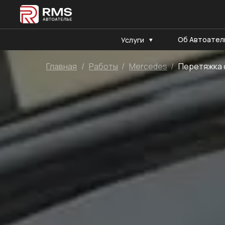
Об Автоател
Услуги
Главная
/
Работы
/
Mercedes
/
Перетяжка 