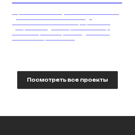
Land Cruiser Prado в Москве
Перетяжка салона Toyota Land Cruiser Prado.
Делаем пошив по лекалам завода
изготовителя. Работаем с официальными
дилерами. 11 видов материалов на выбор.
Закажите просчёт перетяжки для вашего
автомобиля прямо сейчас!
Посмотреть все проекты