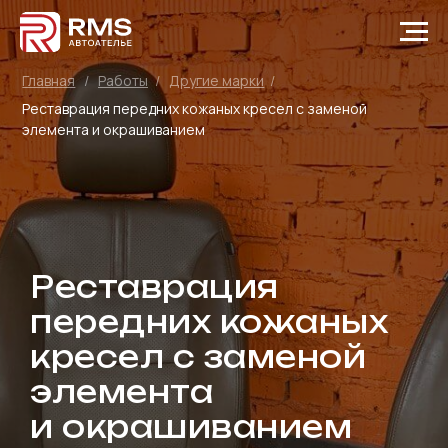
Главная
/
Работы
/
Другие марки
/
Реставрация передних кожаных кресел с заменой
элемента и окрашиванием
Реставрация
передних кожаных
кресел с заменой
элемента
и окрашиванием