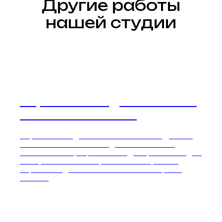
Другие работы
нашей студии
Перетяжка сидений Subaru
Forester в Москве
Перетяжка сидений Subaru Forester. Делаем
пошив по лекалам завода изготовителя.
Работаем с официальными дилерами. 11 видов
материалов на выбор. Закажите просчёт
перетяжки для вашего автомобиля прямо
сейчас!